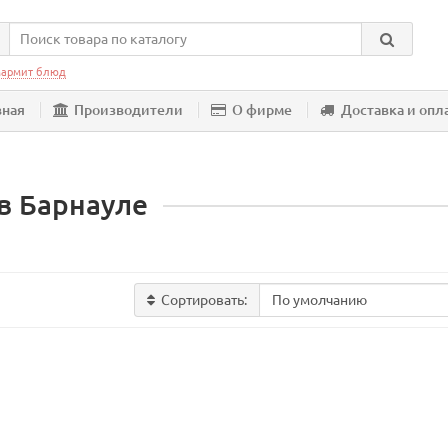
армит блюд
вная
Производители
О фирме
Доставка и опл
в Барнауле
Сортировать: