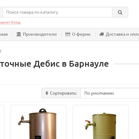
армит блюд
вная
Производители
О фирме
Доставка и опл
с
точные Дебис в Барнауле
Сортировать: