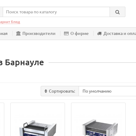
армит блюд
вная
Производители
О фирме
Доставка и опл
в Барнауле
Сортировать: