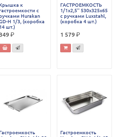
Крышка к
ГАСТРОЕМКОСТЬ
гастроемкости с
1/1х2,5'' 530х325х65
ручками Hurakan
с ручками Luxstahl,
GD-H 1/3, (коробка
(коробка 4 шт.)
14 шт.)
349
р.
1 579
р.
Гастроемкость
Гастроемкость