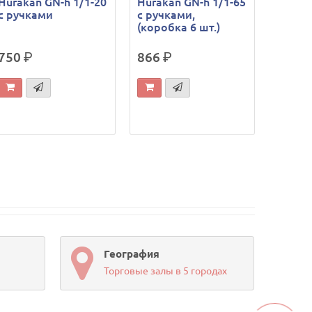
Hurakan GN-h 1/1-20
Hurakan GN-h 1/1-65
с ручками
с ручками,
(коробка 6 шт.)
750
р.
866
р.
География
Торговые залы в 5 городах