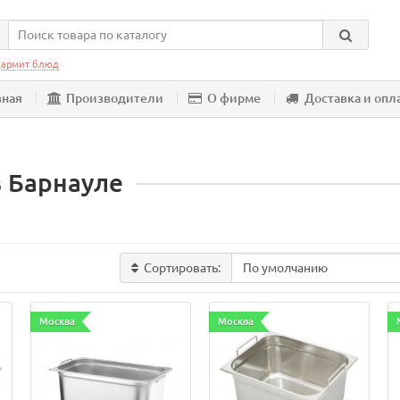
армит блюд
вная
Производители
О фирме
Доставка и опл
в Барнауле
Сортировать:
Москва
Москва