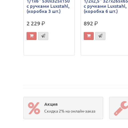
1/1х6'' 530х325х150
1/2х2,5'' 327х265х6
с ручками Luxstahl,
с ручками Luxstahl,
(коробка 3 шт.)
(коробка 6 шт.)
2 229
р.
892
р.
Акция
Скидка 2% на онлайн-заказ