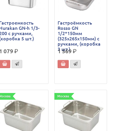
Гастроемкость
Гастроёмкость
Hurakan GN-h 1/3-
Rosso GN
200 с ручками,
1/2*150мм
(коробка 5 шт.)
(325х265х150мм) с
ручками, (коробка
3 шт.)
1 079
р.
1 569
р.
Москва
Москва