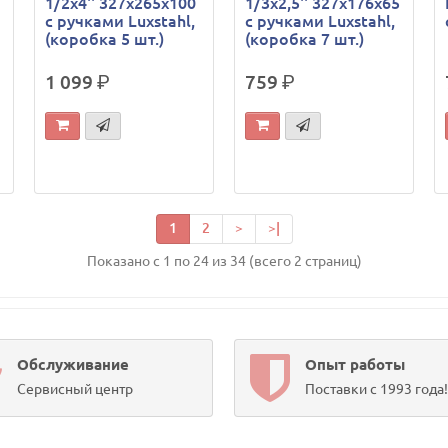
5
1/2х4'' 327х265х100
1/3х2,5'' 327х176х65
с ручками Luxstahl,
с ручками Luxstahl,
(коробка 5 шт.)
(коробка 7 шт.)
1 099
р.
759
р.
1
2
>
>|
Показано с 1 по 24 из 34 (всего 2 страниц)
Обслуживание
Опыт работы
Сервисный центр
Поставки с 1993 года!