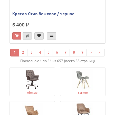
Кресло Стив бежевое / черное
6 400
р.
1
2
3
4
5
6
7
8
9
>
>|
Показано с 1 по 24 из 657 (всего 28 страниц)
Alensio
Barneo