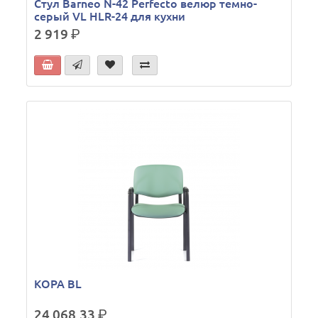
Стул Barneo N-42 Perfecto велюр темно-
серый VL HLR-24 для кухни
2 919
р.
КОРА BL
24 068.33
р.