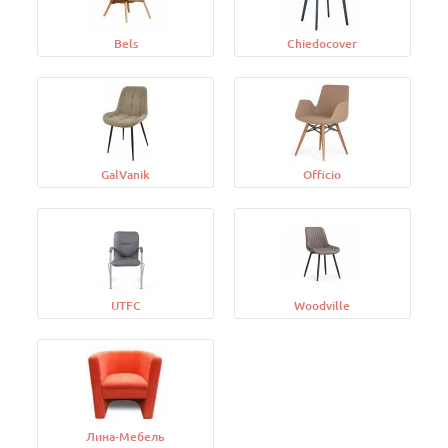
Bels
Chiedocover
GalVanik
Officio
UTFC
Woodville
Лина-Мебель