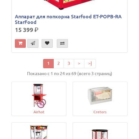
Аппарат для попкорна Starfood ET-POPB-RA
StarFood
15 399
р.
1
2
3
>
>|
Показано с 1 по 24 из 69 (всего 3 страниц)
Airhot
Cretors