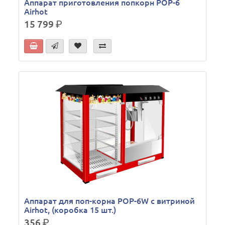
Аппарат приготовления попкорн POP-6
Airhot
15 799
р.
Аппарат для поп-корна POP-6W с витриной
Airhot, (коробка 15 шт.)
356
р.