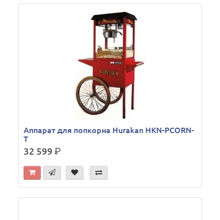
Аппарат для попкорна Hurakan HKN-PCORN-
T
32 599
р.