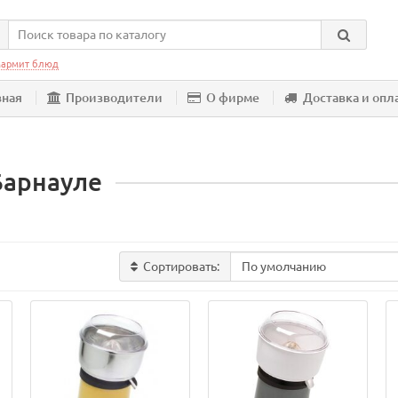
армит блюд
вная
Производители
О фирме
Доставка и опл
Барнауле
Сортировать: