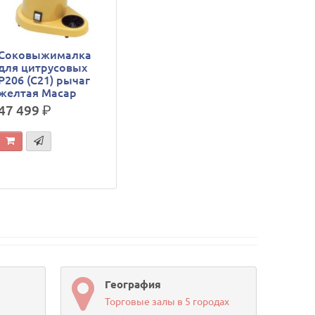
Соковыжималка
для цитрусовых
P206 (C21) рычаг
желтая Macap
47 499
р.
География
Торговые залы в 5 городах