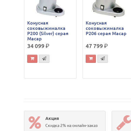
Конусная
Конусная
соковыжималка
соковыжималка
P200 (Silver) серая
P206 серая Macap
Macap
34 099
р.
47 799
р.
Акция
Скидка 2% на онлайн-заказ