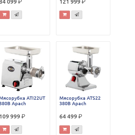
84 099
р.
121 999
р.
Мясорубка ATI22UT
Мясорубка ATS22
380В Apach
380В Apach
109 999
р.
64 499
р.