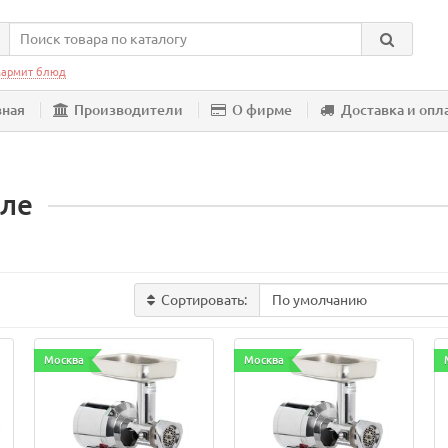
армит блюд
вная
Производители
О фирме
Доставка и опл
уле
Сортировать:
Москва
Москва