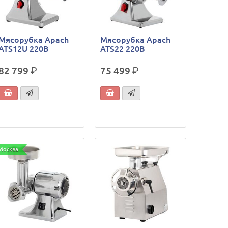
Мясорубка Apach
Мясорубка Apach
ATS12U 220В
ATS22 220В
82 799
р.
75 499
р.
Москва