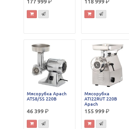
177 999
р.
118 999
р.
Мясорубка Apach
Мясорубка
ATS8/SS 220В
ATI22RUT 220В
Apach
46 399
р.
155 999
р.