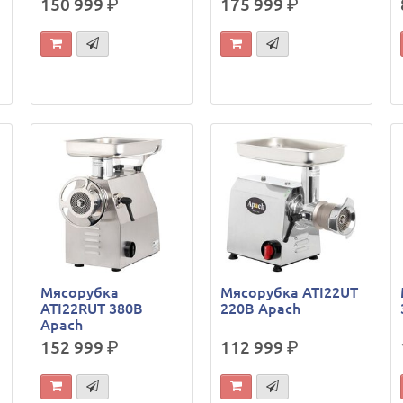
150 999
р.
175 999
р.
Мясорубка
Мясорубка ATI22UT
ATI22RUT 380В
220В Apach
Apach
152 999
р.
112 999
р.