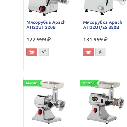
Мясорубка Apach
Мясорубка Apach
ATI22UT 220В
ATI22UT/SS 380В
122 999
р.
131 999
р.
Москва
Москва