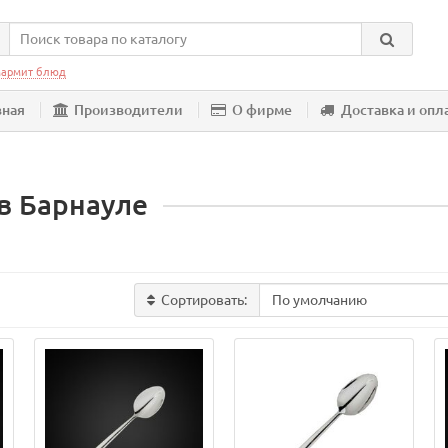
армит блюд
вная
Производители
О фирме
Доставка и опл
в Барнауле
Сортировать: