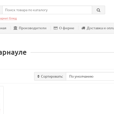
армит блюд
вная
Производители
О фирме
Доставка и опл
Барнауле
Сортировать: