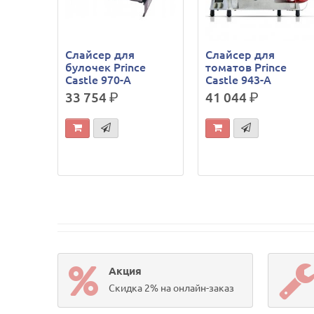
Слайсер для
Слайсер для
булочек Prince
томатов Prince
Castle 970-A
Castle 943-A
33 754
р.
41 044
р.
Акция
Скидка 2% на онлайн-заказ