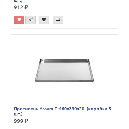
шт.)
912
р.
Противень Assum П-460х330х20, (коробка 5
шт.)
999
р.