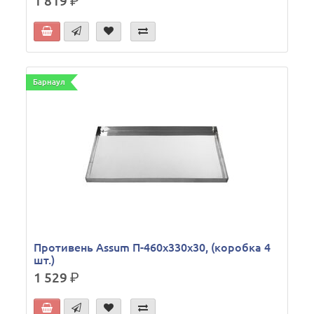
1 819
р.
Барнаул
Противень Assum П-460х330х30, (коробка 4
шт.)
1 529
р.