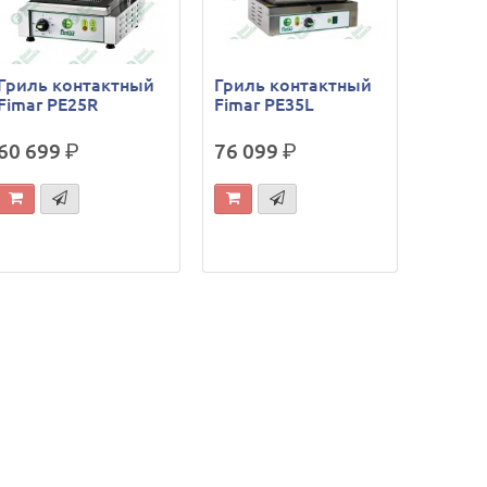
Гриль контактный
Гриль контактный
Fimar PE25R
Fimar PE35L
60 699
р.
76 099
р.