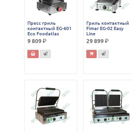
Пресс гриль
Гриль контактный
контактный EG-601
Fimar EG-02 Easy
Eco Foodatlas
Line
9 809
р.
29 899
р.