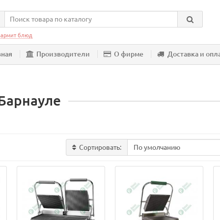
армит блюд
вная
Производители
О фирме
Доставка и опл
 Барнауле
Сортировать: