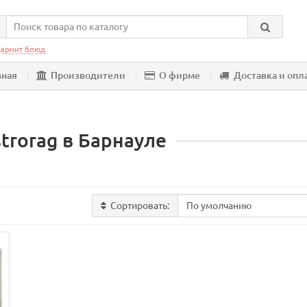
армит блюд
вная
Производители
О фирме
Доставка и опл
trorag в Барнауле
Сортировать: