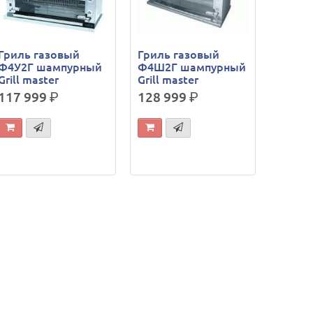
Гриль газовый
Гриль газовый
Ф4У2Г шампурный
Ф4Ш2Г шампурный
Grill master
Grill master
117 999
р.
128 999
р.