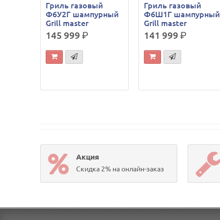
Гриль газовый
Гриль газовый
Ф6У2Г шампурный
Ф6Ш1Г шампурны
Grill master
Grill master
145 999
р.
141 999
р.
Акция
Скидка 2% на онлайн-заказ