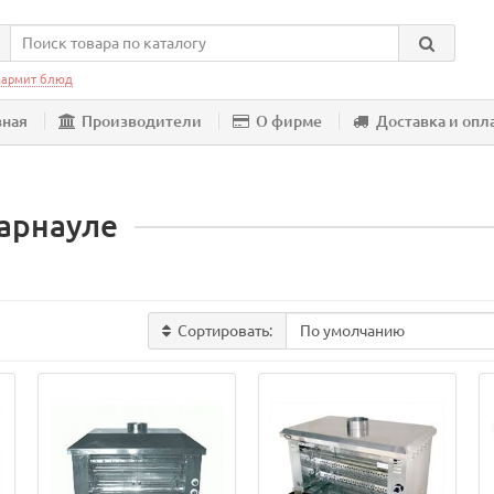
армит блюд
вная
Производители
О фирме
Доставка и опл
Барнауле
Сортировать: