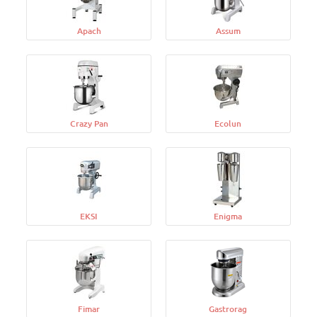
Apach
Assum
Crazy Pan
Ecolun
EKSI
Enigma
Fimar
Gastrorag