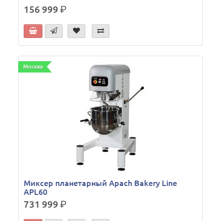
156 999
р.
Москва
Миксер планетарный Apach Bakery Line
APL60
731 999
р.