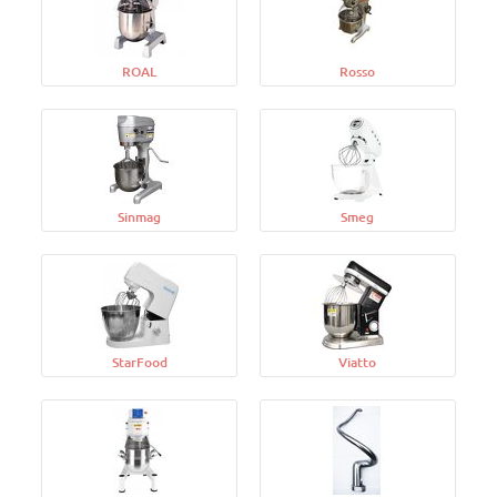
ROAL
Rosso
Sinmag
Smeg
StarFood
Viatto