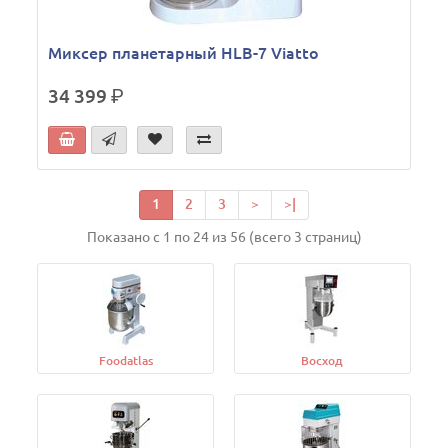
Миксер планетарный HLB-7 Viatto
34 399
р.
1
2
3
>
>|
Показано с 1 по 24 из 56 (всего 3 страниц)
Foodatlas
Восход