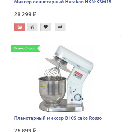
Миксер планетарный Hurakan HKN-KSM15
28 299
р.
Новосибирск
Планетарный миксер B10S cake Rosso
26 899
р.