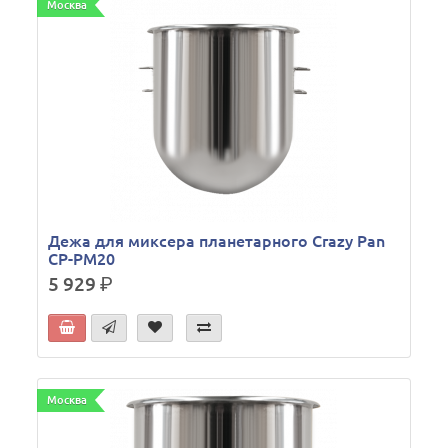
Москва
Дежа для миксера планетарного Crazy Pan
CP-PM20
5 929
р.
Москва