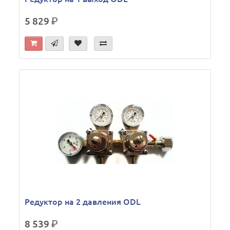
5 829
р.
Редуктор на 2 давления ODL
8 539
р.