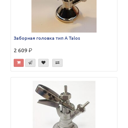
Заборная головка тип A Talos
2 609
р.