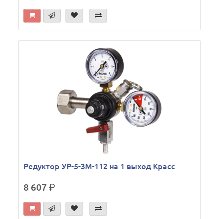
Редуктор УР-5-3М-112 на 1 выход Красс
8 607
р.