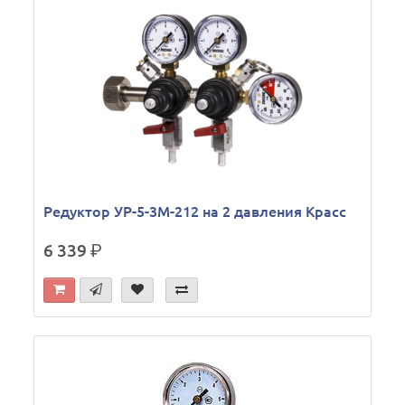
Редуктор УР-5-3М-212 на 2 давления Красс
6 339
р.