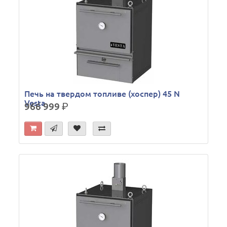
Печь на твердом топливе (хоспер) 45 N
Vesta
966 999
р.