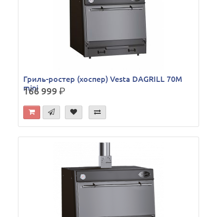
Гриль-ростер (хоспер) Vesta DAGRILL 70M
mini
166 999
р.