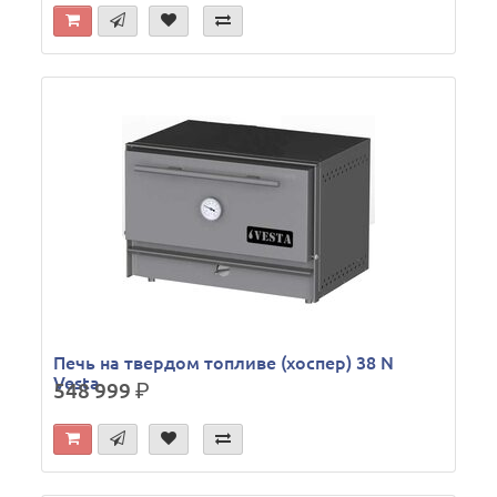
Печь на твердом топливе (хоспер) 38 N
Vesta
548 999
р.