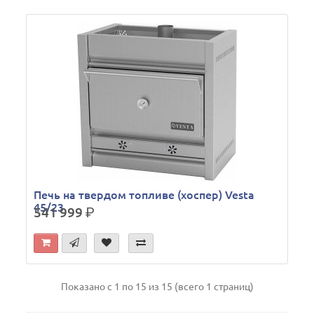
Печь на твердом топливе (хоспер) Vesta
45/23
541 999
р.
Показано с 1 по 15 из 15 (всего 1 страниц)