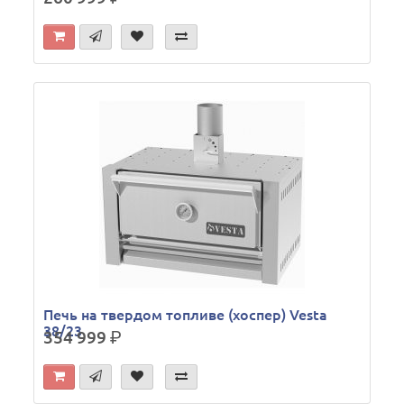
Печь на твердом топливе (хоспер) Vesta
38/23
354 999
р.