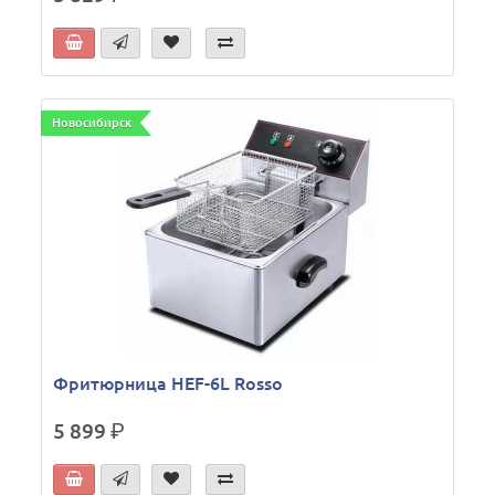
Новосибирск
Фритюрница HEF-6L Rosso
5 899
р.