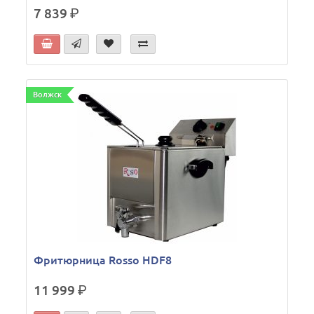
7 839
р.
Волжск
Фритюрница Rosso HDF8
11 999
р.