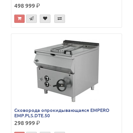
498 999
р.
Сковорода опрокидывающаяся EMPERO
EMP.PLS.DTE.50
298 999
р.