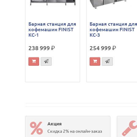
Барная станция для
Барная станция дл
кофемашин FINIST
кофемашин FINIST
КС-1
КС-3
238 999
р.
254 999
р.
Акция
Скидка 2% на онлайн-заказ