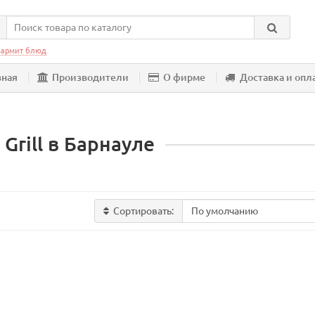
армит блюд
вная
Производители
О фирме
Доставка и опл
Grill в Барнауле
Сортировать: