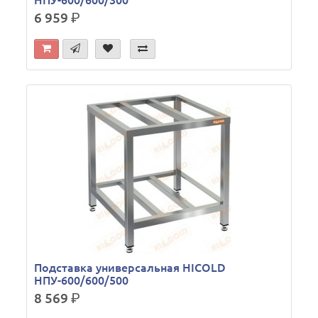
НПУ-600/600/300
6 959
р.
Подставка универсальная HICOLD
НПУ-600/600/500
8 569
р.