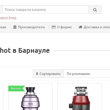
армит блюд
вная
Производители
О фирме
Доставка и опл
hot в Барнауле
Сортировать:
Москва