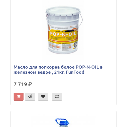
Масло для попкорна белое POP-N-OIL в
железном ведре , 21кг. FunFood
7 719
р.