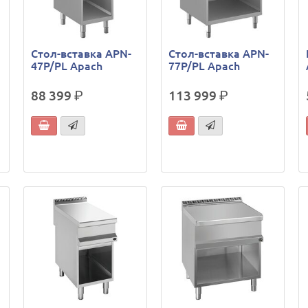
h
Стол-вставка APN-
Стол-вставка APN-
47P/PL Apach
77P/PL Apach
88 399
р.
113 999
р.