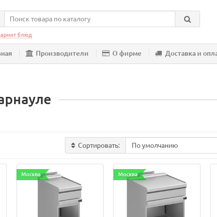
армит блюд
вная
Производители
О фирме
Доставка и опл
арнауле
Сортировать:
Москва
Москва