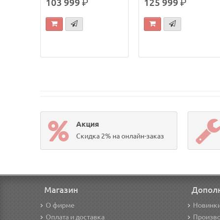
103 999
р.
125 999
р.
Акция
Скидка 2% на онлайн-заказ
Магазин
Допол
О фирме
Новинк
Оплата и доставка
Произв