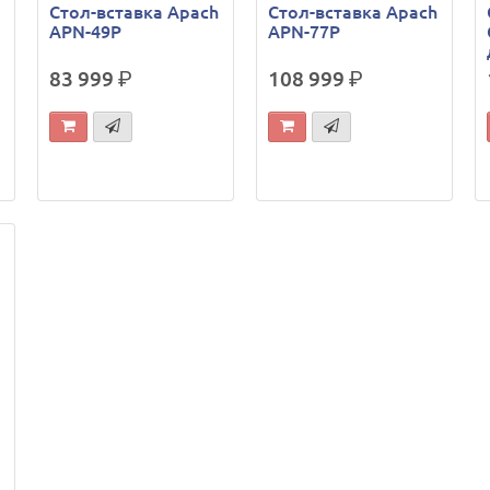
h
Стол-вставка Apach
Стол-вставка Apach
APN-49P
APN-77P
83 999
р.
108 999
р.