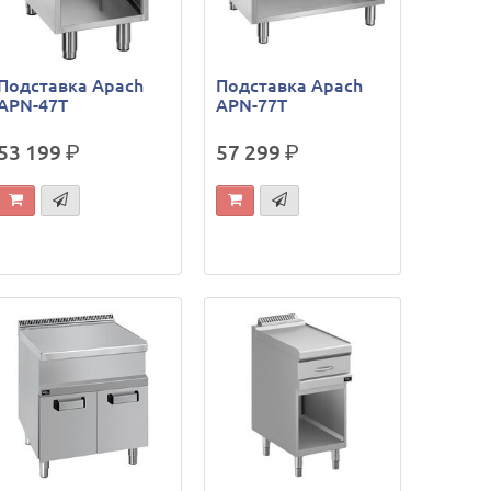
Подставка Apach
Подставка Apach
APN-47T
APN-77T
53 199
р.
57 299
р.