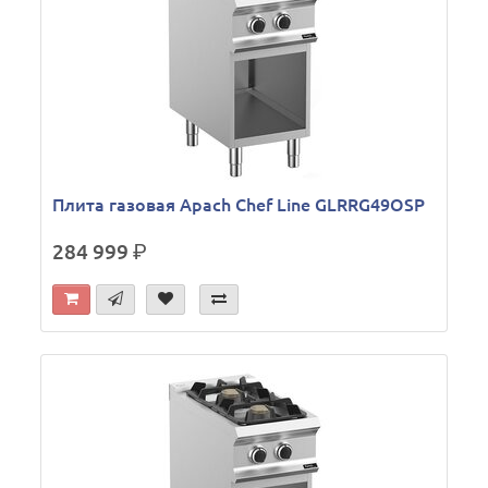
Плита газовая Apach Chef Line GLRRG49OSP
284 999
р.