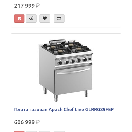
217 999
р.
Плита газовая Apach Chef Line GLRRG89FEP
606 999
р.