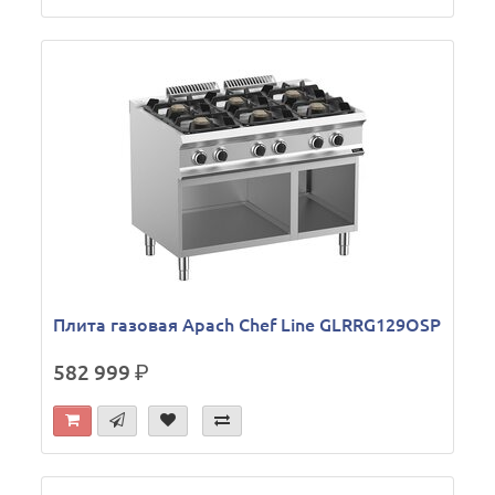
Плита газовая Apach Chef Line GLRRG129OSP
582 999
р.