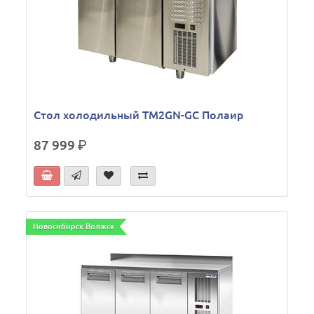
Стол холодильный TM2GN-GС Полаир
87 999
р.
Новосибирск Волжск