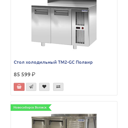
Стол холодильный TM2-GС Полаир
85 599
р.
Новосибирск Волжск