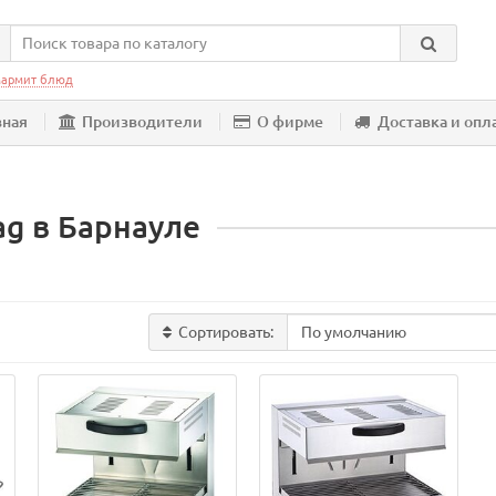
армит блюд
вная
Производители
О фирме
Доставка и опл
ag в Барнауле
Сортировать: