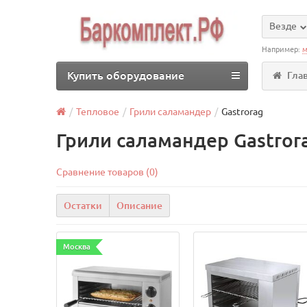
Везде
Например:
м
Купить оборудование
Гла
Тепловое
Грили саламандер
Gastrorag
Грили саламандер Gastror
Сравнение товаров (0)
Остатки
Описание
Москва