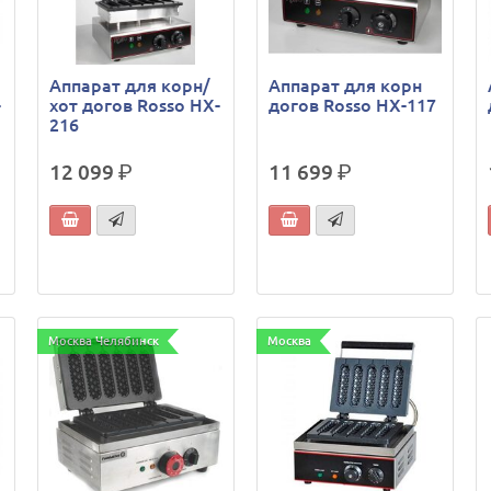
Аппарат для корн/
Аппарат для корн
-
хот догов Rosso HX-
догов Rosso HX-117
216
12 099
р.
11 699
р.
Москва Челябинск
Москва