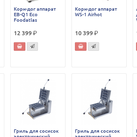
Корн-дог аппарат
Корн-дог аппарат
EB-Q1 Eco
WS-1 Airhot
Foodatlas
12 399
р.
10 399
р.
Гриль для сосисок
Гриль для сосисок
электрический
электрический