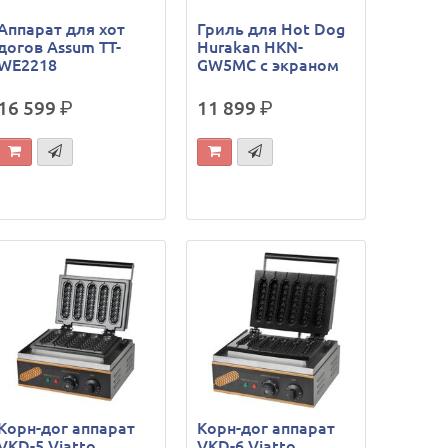
Аппарат для хот
Гриль для Hot Dog
догов Assum ТТ-
Hurakan HKN-
WE2218
GW5MC с экраном
16 599
р.
11 899
р.
Корн-дог аппарат
Корн-дог аппарат
VKD-5 Viatto
VKD-6 Viatto