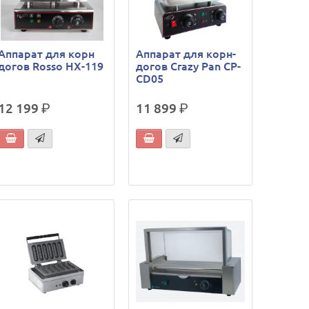
Аппарат для корн
Аппарат для корн-
догов Rosso HX-119
догов Crazy Pan CP-
CD05
12 199
р.
11 899
р.