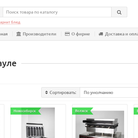
армит блюд
вная
Производители
О фирме
Доставка и опл
ауле
Сортировать:
Новосибирск
Волжск