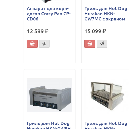
Аппарат для корн-
Гриль для Hot Dog
догов Crazy Pan CP-
Hurakan HKN-
CD06
GW7MC с экраном
12 599
р.
15 099
р.
Гриль для Hot Dog
Гриль для Hot Dog
Hurakan HKN-GW9H
Hurakan HKN-