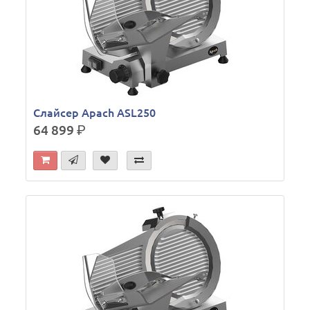
Слайсер Apach ASL250
64 899
р.