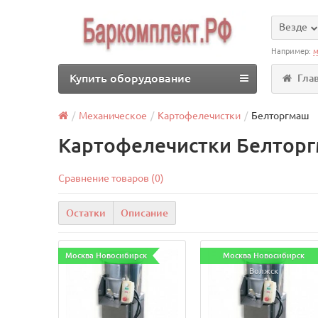
Везде
Например:
м
Купить оборудование
Гла
Механическое
Картофелечистки
Белторгмаш
Картофелечистки Белторг
Сравнение товаров (0)
Остатки
Описание
Москва Новосибирск
Москва Новосибирск
Волжск