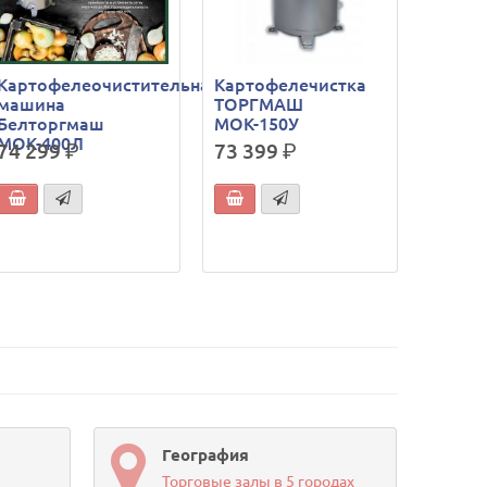
Картофелеочистительная
Картофелечистка
машина
ТОРГМАШ
Белторгмаш
МОК-150У
МОК-400Л
74 299
р.
73 399
р.
География
Торговые залы в 5 городах