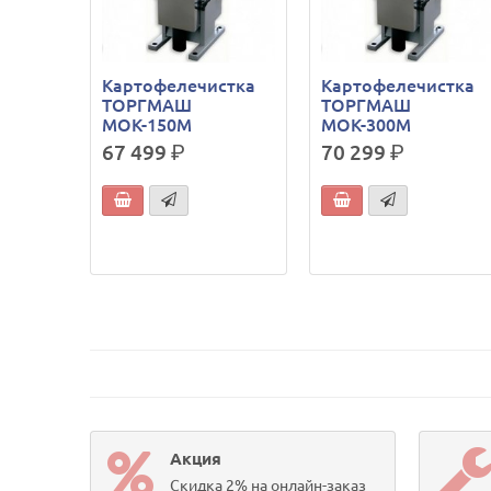
Картофелечистка
Картофелечистка
ТОРГМАШ
ТОРГМАШ
МОК-150М
МОК-300М
67 499
р.
70 299
р.
Акция
Скидка 2% на онлайн-заказ