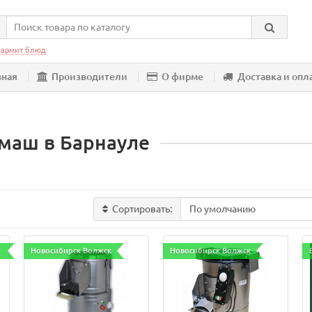
армит блюд
вная
Производители
О фирме
Доставка и опл
маш в Барнауле
Сортировать:
Новосибирск Волжск
Новосибирск Волжск