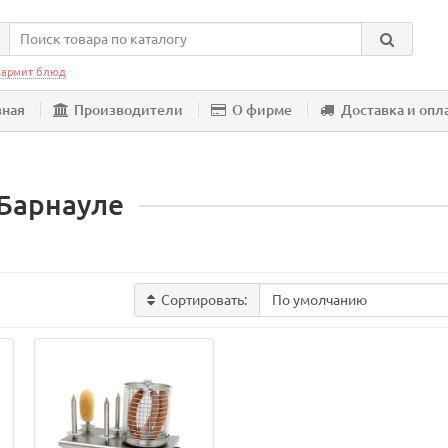
армит блюд
вная
Производители
О фирме
Доставка и опл
 Барнауле
Сортировать: