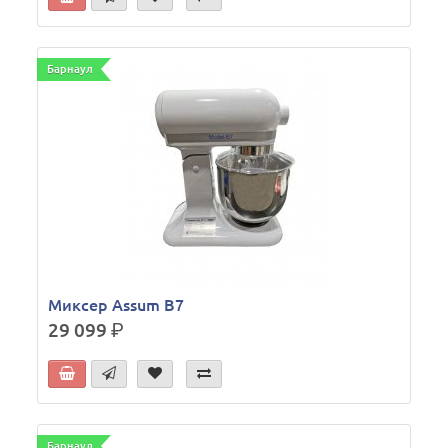
Барнаул
Миксер Assum B7
29 099
р.
Барнаул