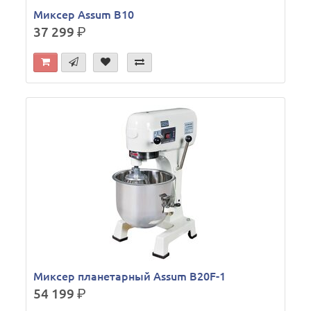
Миксер Assum B10
37 299
р.
Миксер планетарный Assum B20F-1
54 199
р.