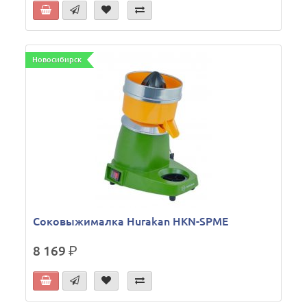
Новосибирск
Соковыжималка Hurakan HKN-SPME
8 169
р.