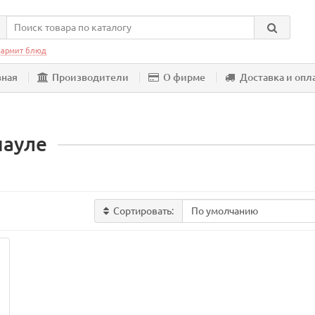
армит блюд
вная
Производители
О фирме
Доставка и опл
науле
Сортировать: