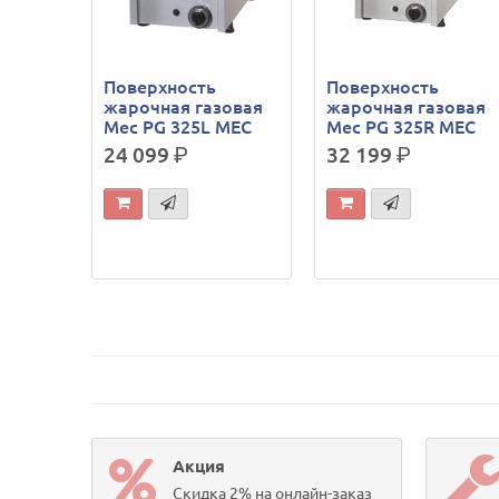
Поверхность
Поверхность
жарочная газовая
жарочная газовая
Mec PG 325L MEC
Mec PG 325R MEC
24 099
р.
32 199
р.
Акция
Скидка 2% на онлайн-заказ