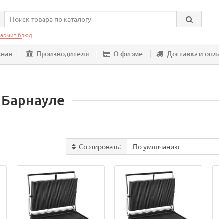
армит блюд
вная
Производители
О фирме
Доставка и опл
в Барнауле
Сортировать: