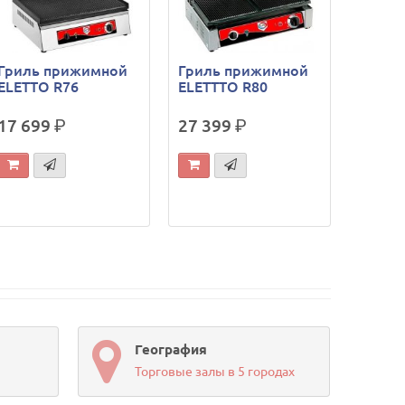
Гриль прижимной
Гриль прижимной
ELETTO R76
ELETTTO R80
17 699
р.
27 399
р.
География
Торговые залы в 5 городах