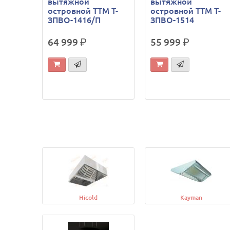
вытяжной
вытяжной
островной ТТМ Т-
островной ТТМ Т-
ЗПВО-1416/П
ЗПВО-1514
64 999
р.
55 999
р.
Hicold
Kayman