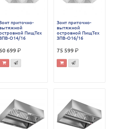
Зонт приточно-
Зонт приточно-
вытяжной
вытяжной
островной ПищТех
островной ПищТех
ЗПВ-О14/16
ЗПВ-О16/16
60 699
р.
75 599
р.