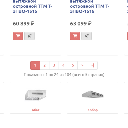
вытяжной
вытяжной
островной ТТМ Т-
островной ТТМ Т-
ЗПВО-1515
ЗПВО-1516
60 899
р.
63 099
р.
1
2
3
4
5
>
>|
Показано с 1 по 24 из 104 (всего 5 страниц)
Абат
Кобор