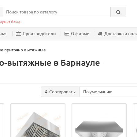
армит блюд
вная
Производители
О фирме
Доставка и опл
е приточно-вытяжные
о-вытяжные в Барнауле
Сортировать: