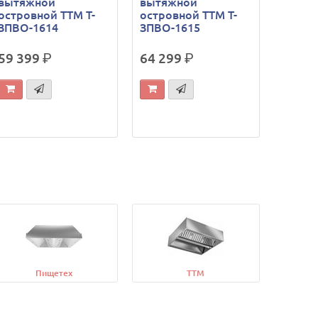
вытяжной
вытяжной
островной ТТМ Т-
островной ТТМ Т-
ЗПВО-1614
ЗПВО-1615
59 399
р.
64 299
р.
Пищетех
ТТМ