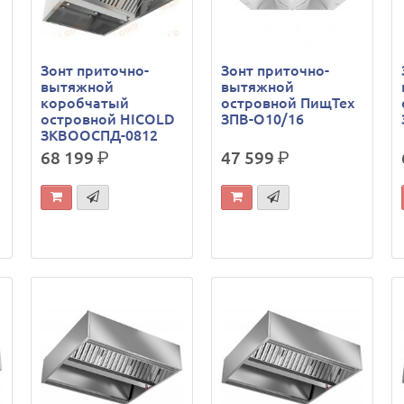
Зонт приточно-
Зонт приточно-
вытяжной
вытяжной
коробчатый
островной ПищТех
островной HICOLD
ЗПВ-О10/16
ЗКВООСПД-0812
68 199
р.
47 599
р.