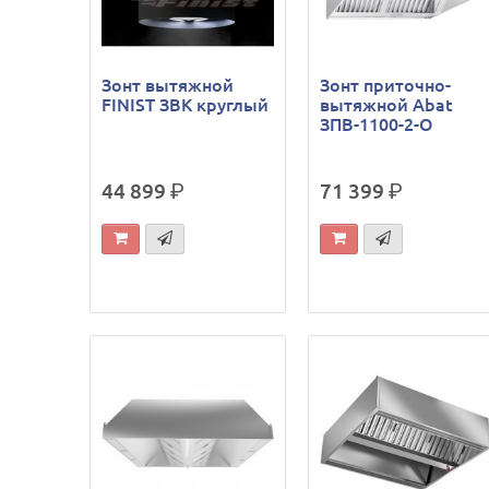
Зонт вытяжной
Зонт приточно-
FINIST ЗВК круглый
вытяжной Abat
ЗПВ-1100-2-О
44 899
р.
71 399
р.