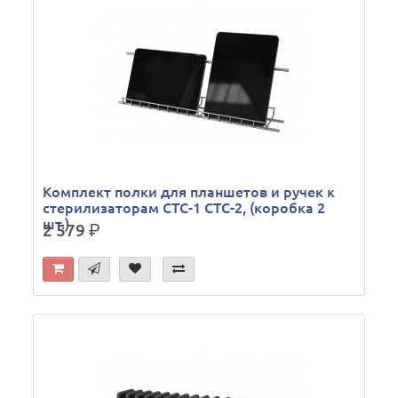
Комплект полки для планшетов и ручек к
стерилизаторам СТС-1 CТС-2, (коробка 2
шт.)
2 579
р.