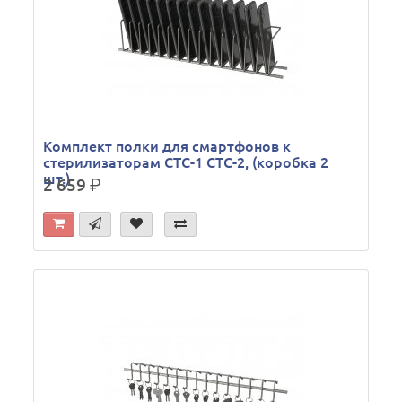
Комплект полки для смартфонов к
стерилизаторам СТС-1 CТС-2, (коробка 2
шт.)
2 659
р.