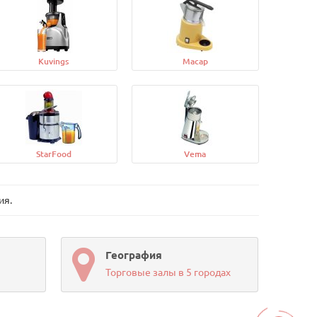
Kuvings
Macap
StarFood
Vema
ия.
География
Торговые залы в 5 городах