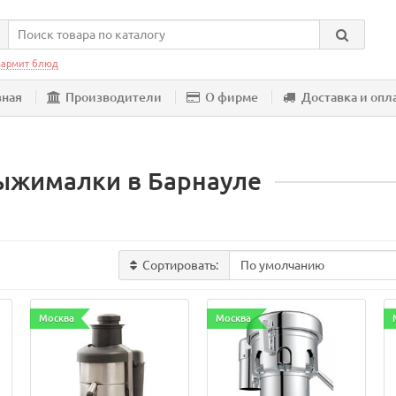
армит блюд
вная
Производители
О фирме
Доставка и опл
ыжималки в Барнауле
Сортировать:
Москва
Москва