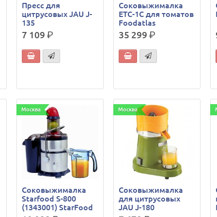
Пресс для
Соковыжималка
цитрусовых JAU J-
ETC-1C для томатов
135
Foodatlas
7 109
р.
35 299
р.
Москва
Москва
Соковыжималка
Соковыжималка
Starfood S-800
для цитрусовых
(1343001) StarFood
JAU J-180