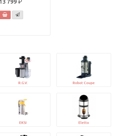
13 799
р.
R.G.V.
Robot Coupe
EKSI
Eletto