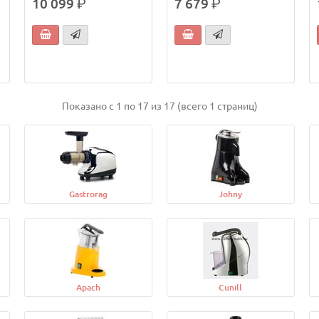
10 099
р.
7 679
р.
Показано с 1 по 17 из 17 (всего 1 страниц)
Gastrorag
Johny
Apach
Cunill