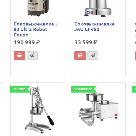
Соковыжималка J
Соковыжималка
80 Ultra Robot
JAU CFV90
Coupe
190 999
р.
33 599
р.
Москва
Челябинск