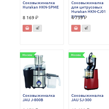
Соковыжималка
Соковыжималка
Hurakan HKN-SPME
для цитрусовых
Hurakan HKN-CJ01
ручная
8 169
р.
4 739
р.
Москва
Москва
Соковыжималка
Соковыжималка
JAU J-800B
JAU SJ-300