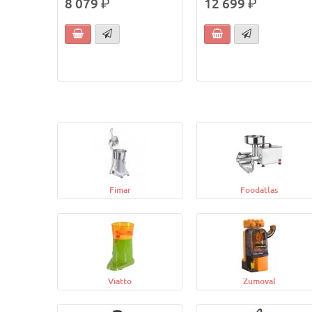
8 079
р.
12 699
р.
Fimar
Foodatlas
Viatto
Zumoval