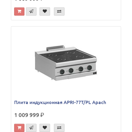
Плита индукционная APRI-77T/PL Apach
1 009 999
р.