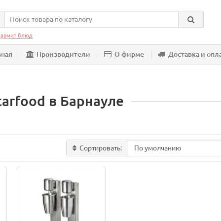
армит блюд
вная
Производители
О фирме
Доставка и опл
arfood в Барнауле
Сортировать: