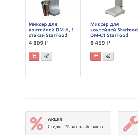
Миксер для
Миксер для
коктейлей DM-A, 1
коктейлей Starfoo
стакан StarFood
DM-C1 StarFood
4 809
р.
8 469
р.
Акция
Скидка 2% на онлайн-заказ