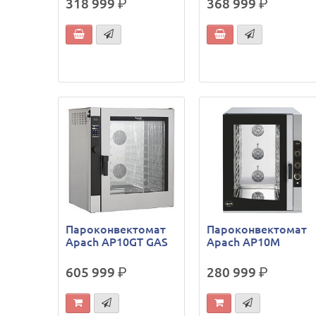
318 999
р.
368 999
р.
Пароконвектомат
Пароконвектомат
Apach AP10GT GAS
Apach AP10M
605 999
р.
280 999
р.