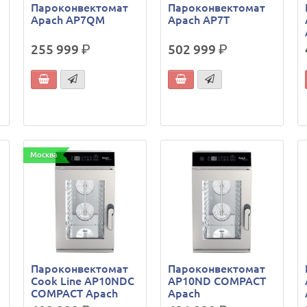
Пароконвектомат
Пароконвектомат
Apach AP7QM
Apach AP7T
255 999
р.
502 999
р.
Москва
Пароконвектомат
Пароконвектомат
Cook Line AP10NDC
AP10ND COMPACT
COMPACT Apach
Apach