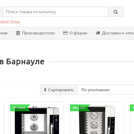
армит блюд
вная
Производители
О фирме
Доставка и опл
в Барнауле
Сортировать:
Москва
Москва