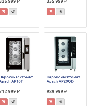
335 999
р.
355 999
р.
Пароконвектомат
Пароконвектомат
Apach AP10T
Apach AP20QD
712 999
р.
989 999
р.