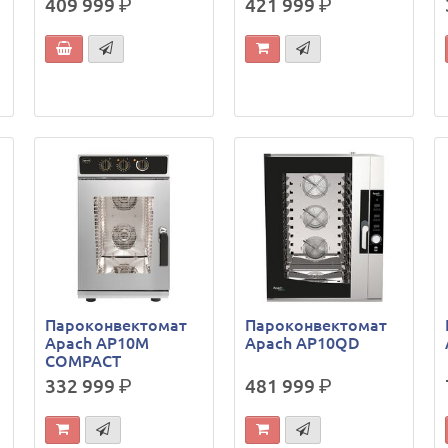
409 999
р.
421 999
р.
Пароконвектомат
Пароконвектомат
Apach AP10M
Apach AP10QD
COMPACT
332 999
р.
481 999
р.