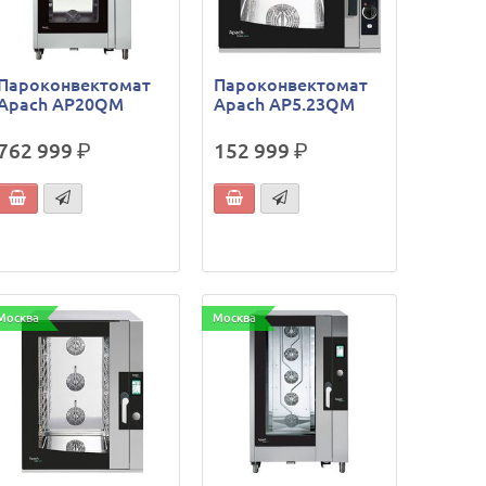
Пароконвектомат
Пароконвектомат
Apach AP20QM
Apach AP5.23QM
762 999
р.
152 999
р.
Москва
Москва