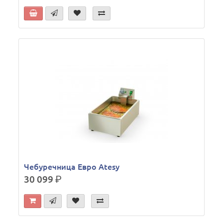
Чебуречница Евро Atesy
30 099
р.