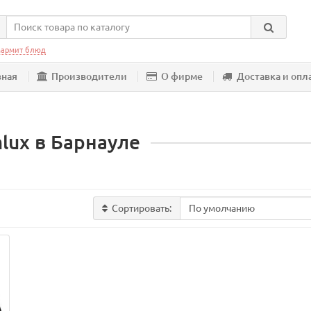
армит блюд
вная
Производители
О фирме
Доставка и опл
ux в Барнауле
Сортировать: