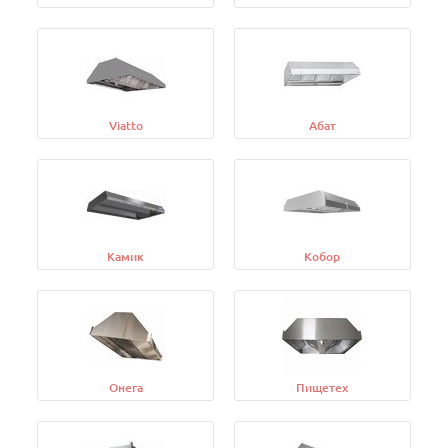
Viatto
Абат
Камик
Кобор
Онега
Пищетех