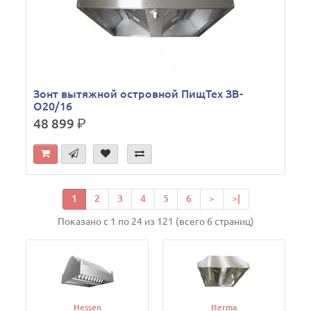
Зонт вытяжной островной ПищТех ЗВ-
О20/16
48 899
р.
1
2
3
4
5
6
>
>|
Показано с 1 по 24 из 121 (всего 6 страниц)
Hessen
Iterma