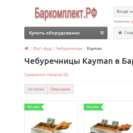
Везде
Например:
м
Купить оборудование
Гла
Фаст-фуд
Чебуречницы
Kayman
Чебуречницы Kayman в Ба
Сравнение товаров (0)
Остатки
Описание
Москва
Москва