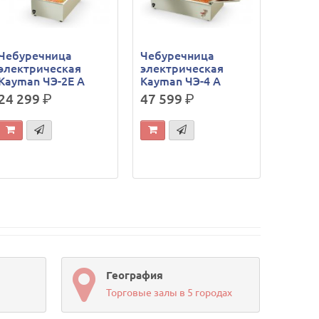
Чебуречница
Чебуречница
электрическая
электрическая
Kayman ЧЭ-2Е А
Kayman ЧЭ-4 А
24 299
р.
47 599
р.
География
Торговые залы в 5 городах