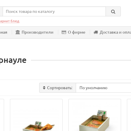
армит блюд
вная
Производители
О фирме
Доставка и опл
рнауле
Сортировать: