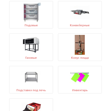
Подовые
Конвейерные
Газовые
Конус пицца
Подставки под печь
Инвентарь