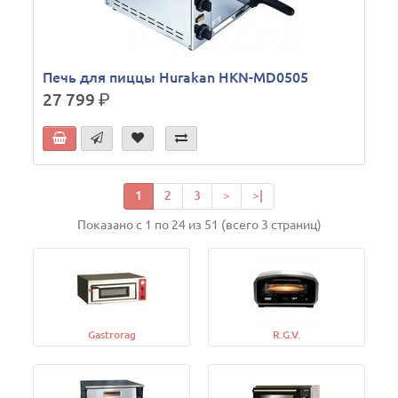
Печь для пиццы Hurakan HKN-MD0505
27 799
р.
1
2
3
>
>|
Показано с 1 по 24 из 51 (всего 3 страниц)
Gastrorag
R.G.V.