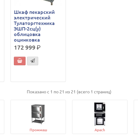
Шкаф пекарский
электрический
Тулаторгтехника
ЭШП-2сц(у)
облицовка
оцинковка
172 999
р.
Показано с 1 по 21 из 21 (всего 1 страниц)
Проммаш
Apach