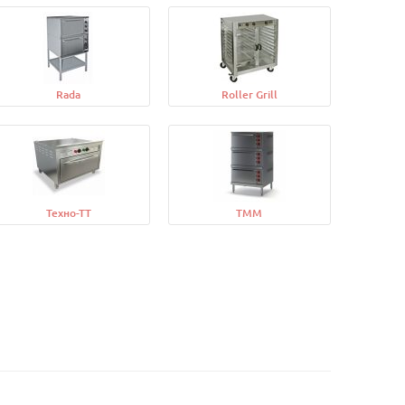
Rada
Roller Grill
Техно-ТТ
ТММ