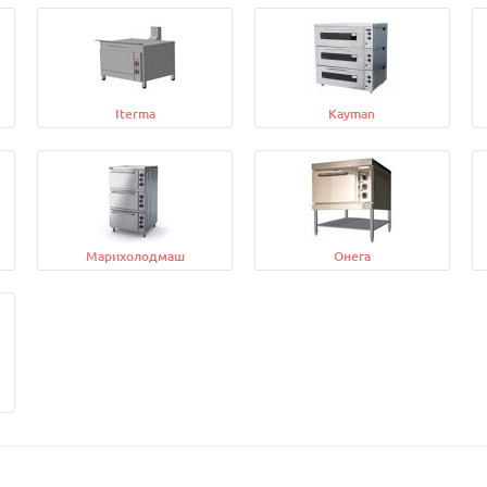
Iterma
Kayman
Марихолодмаш
Онега