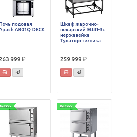
Печь подовая
Шкаф жарочно-
Apach AB01Q DECK
пекарский ЭШП-3с
нержавейка
Тулаторгтехника
263 999
р.
259 999
р.
Волжск
Волжск