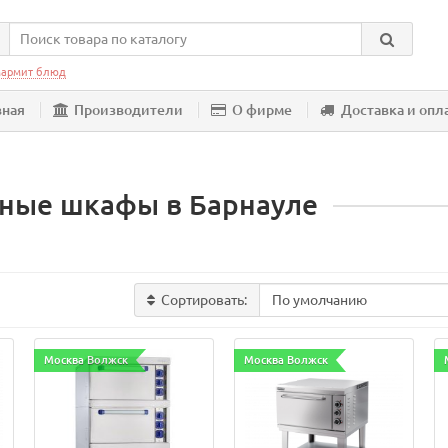
армит блюд
вная
Производители
О фирме
Доставка и опл
ные шкафы в Барнауле
Сортировать:
Москва Волжск
Москва Волжск