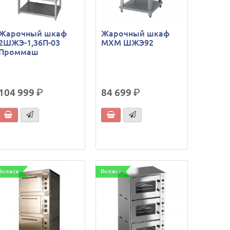
Жарочный шкаф
Жарочный шкаф
2ШЖЭ-1,36П-03
МХМ ШЖЭ92
Проммаш
104 999
р.
84 699
р.
Волжск
Волжск