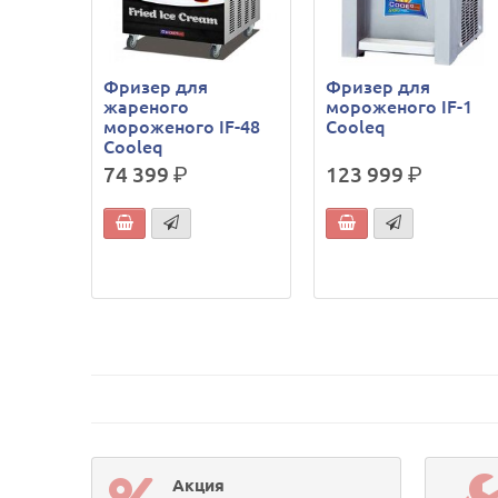
Фризер для
Фризер для
жареного
мороженого IF-1
мороженого IF-48
Cooleq
Cooleq
74 399
р.
123 999
р.
Акция