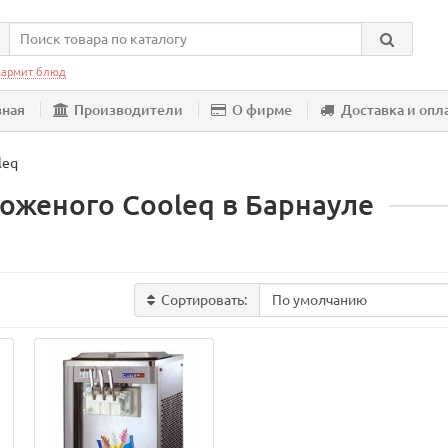
армит блюд
вная
Производители
О фирме
Доставка и опл
leq
оженого Cooleq в Барнауле
Сортировать: