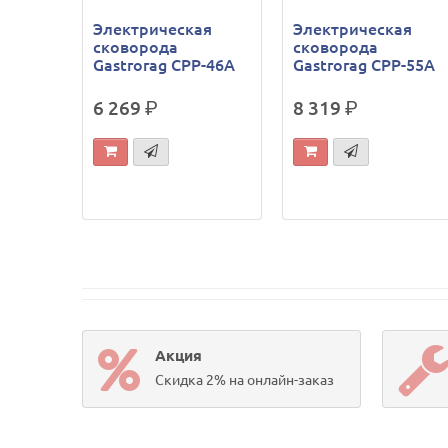
Электрическая
Электрическая
сковорода
сковорода
Gastrorag CPP-46A
Gastrorag CPP-55A
6 269
р.
8 319
р.
Акция
Скидка 2% на онлайн-заказ