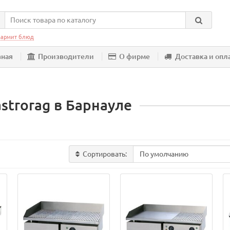
армит блюд
вная
Производители
О фирме
Доставка и опл
trorag в Барнауле
Сортировать: